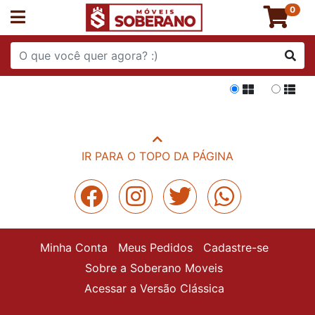
0
Grade
List
Áréa Externa
IR PARA O TOPO DA PÁGINA
Minha Conta
Meus Pedidos
Cadastre-se
Sobre a Soberano Moveis
Acessar a Versão Clássica