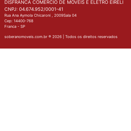
DISFRANCA COMERCIO DE MOVEIS E ELETRO EIRELI
CNPJ: 04.674.952/0001-41
Rua Ana Aymola Chicaroni , 2009Sala 04
Cep:
14400-768
Franca
-
SP
soberanomoveis.com.br ® 2026 | Todos os direitos reservados
Nossa plataforma utiliza cookies para garantir que
você tenha a melhor experiência de compra. Se
Entendido
quiser saber mais, basta acessar nossa
Política de
Privacidade
.