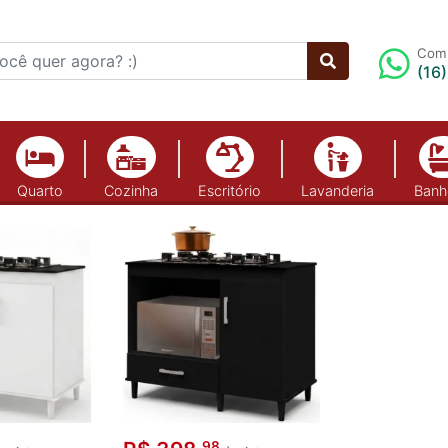
Comp
(16
Quarto
Cozinha
Escritório
Lavanderia
Banh
top
98