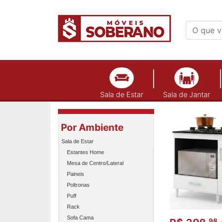
Sala de Estar
Sala de Jantar
Cook
Por Ambiente
Sala de Estar
Estantes Home
Mesa de Centro/Lateral
Paineis
Poltronas
Puff
Rack
Sofa Cama
98