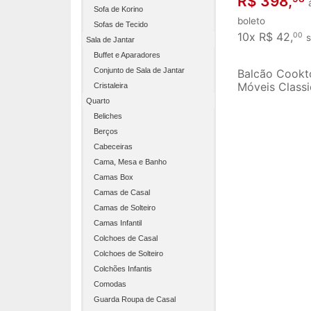
R$ 398,
Sofa de Korino
boleto
Sofas de Tecido
10x R$ 42,
00
s
Sala de Jantar
Buffet e Aparadores
Conjunto de Sala de Jantar
Balcão Cookt
Móveis Classi
Cristaleira
com porta e 
Quarto
Branco
Beliches
Berços
Cabeceiras
Cama, Mesa e Banho
Camas Box
Camas de Casal
Camas de Solteiro
Camas Infantil
Colchoes de Casal
Colchoes de Solteiro
Colchões Infantis
Comodas
Guarda Roupa de Casal