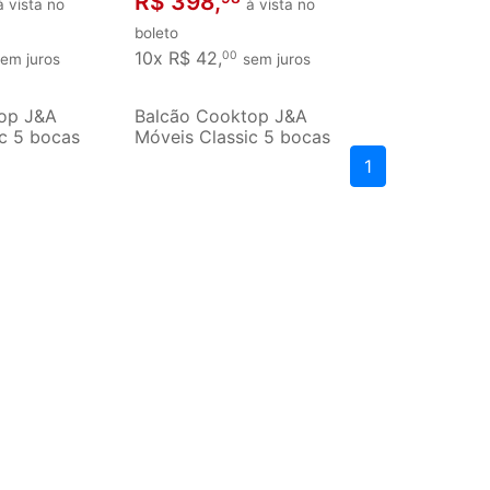
R$ 398,
à vista no
à vista no
boleto
10x R$ 42,
00
em juros
sem juros
op J&A
Balcão Cooktop J&A
c 5 bocas
Móveis Classic 5 bocas
gaveta
com porta e gaveta preto
1