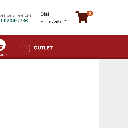
Olá!
0
re pelo Telefone
) 99204-7786
Minha conta
eiro