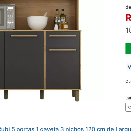
de
R
1
Op
Cal
C
bi 5 portas 1 gaveta 3 nichos 120 cm de Larg