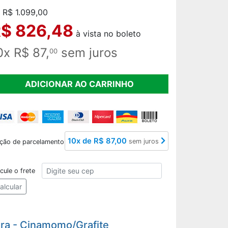
 R$ 1.099,00
$ 826,48
à vista no boleto
0x R$ 87,
sem juros
00
ADICIONAR AO CARRINHO
10x de R$ 87,00
sem juros
ção de parcelamento
CEP
cule o frete
alcular
ura - Cinamomo/Grafite