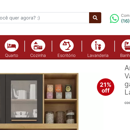
Comp
(16
Quarto
Cozinha
Escritório
Lavanderia
Banh
A
V
g
21%
off
L
co