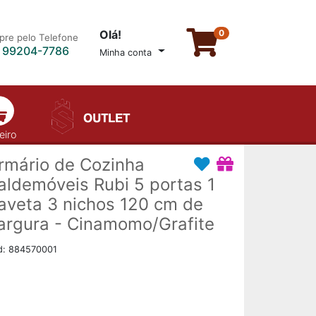
Olá!
0
re pelo Telefone
) 99204-7786
Minha conta
eiro
rmário de Cozinha
aldemóveis Rubi 5 portas 1
aveta 3 nichos 120 cm de
argura - Cinamomo/Grafite
d: 884570001