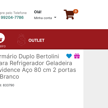
Olá!
0
re pelo Telefone
) 99204-7786
Minha conta
eiro
rmário Duplo Bertolini
ara Refrigerador Geladeira
vidence Aço 80 cm 2 portas
 Branco
d: 833790