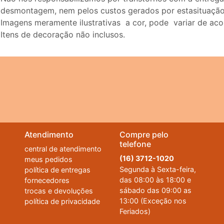
desmontagem, nem pelos custos gerados por estasituação
Imagens meramente ilustrativas a cor, pode variar de ac
Itens de decoração não inclusos.
Atendimento
Compre pelo
telefone
central de atendimento
(16) 3712-1020
meus pedidos
Segunda à Sexta-feira,
política de entregas
das 08:00 às 18:00 e
fornecedores
sábado das 09:00 as
trocas e devoluções
13:00 (Exceção nos
política de privacidade
Feriados)