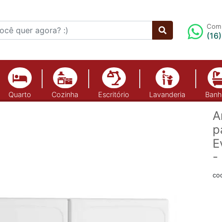
Comp
(16
Quarto
Cozinha
Escritório
Lavanderia
Banh
A
p
E
-
co