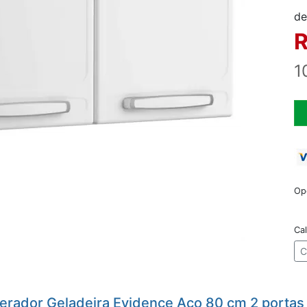
de
R
1
Op
Cal
C
igerador Geladeira Evidence Aço 80 cm 2 portas