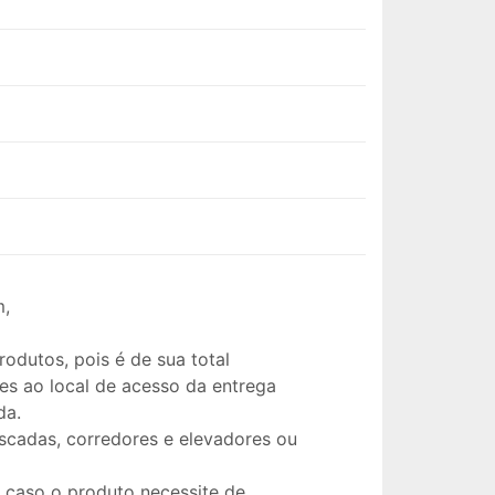
m,
odutos, pois é de sua total
es ao local de acesso da entrega
da.
escadas, corredores e elevadores ou
 caso o produto necessite de