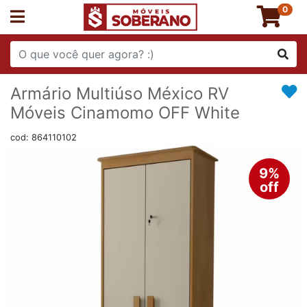
0
Armário Multiúso México RV
Móveis Cinamomo OFF White
cod: 864110102
9%
off