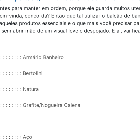
tes para manter em ordem, porque ele guarda muitos utensí
 bem-vinda, concorda? Então que tal utilizar o balcão de b
aqueles produtos essenciais e o que mais você precisar pa
 abrir mão de um visual leve e despojado. E ai, vai ficar
: : : : : : : : Armário Banheiro
: : : : : : : : Bertolini
: : : : : : : : Natura
: : : : : : : : Grafite/Nogueira Caiena
: : : : : : : : Aço