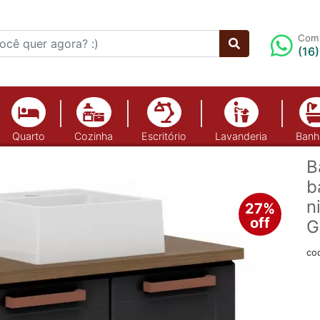
Comp
(16
Quarto
Cozinha
Escritório
Lavanderia
Banh
B
b
n
27%
off
G
co