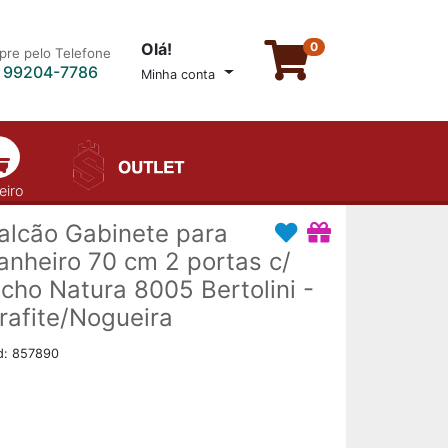
Olá!
0
re pelo Telefone
) 99204-7786
Minha conta
eiro
alcão Gabinete para
anheiro 70 cm 2 portas c/
icho Natura 8005 Bertolini -
rafite/Nogueira
d: 857890