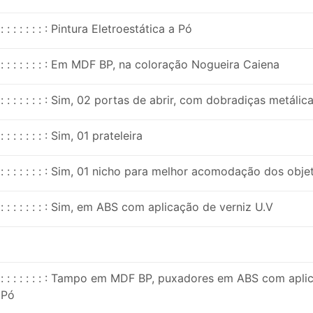
: : : : : : : : Pintura Eletroestática a Pó
: : : : : : : : Em MDF BP, na coloração Nogueira Caiena
: : : : : : : : Sim, 02 portas de abrir, com dobradiças metálic
: : : : : : : : Sim, 01 prateleira
: : : : : : : : Sim, 01 nicho para melhor acomodação dos obje
: : : : : : : : Sim, em ABS com aplicação de verniz U.V
: : : : : : : : Tampo em MDF BP, puxadores em ABS com aplic
Pó