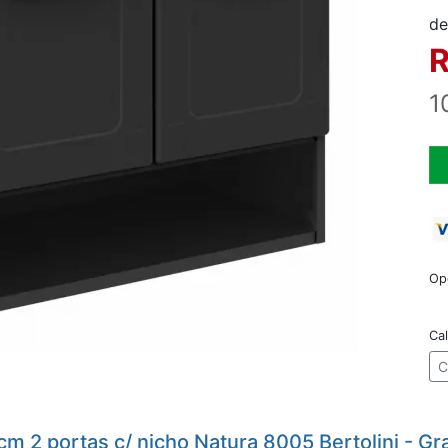
de
R
1
Op
Cal
C
m 2 portas c/ nicho Natura 8005 Bertolini - Gr