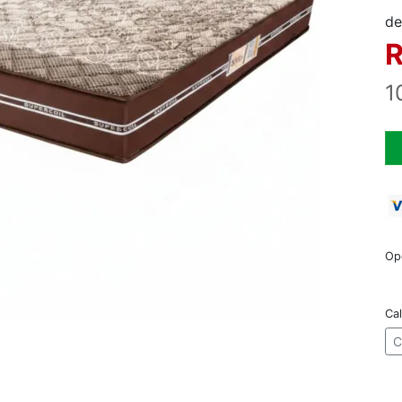
de
R
1
Op
Cal
C