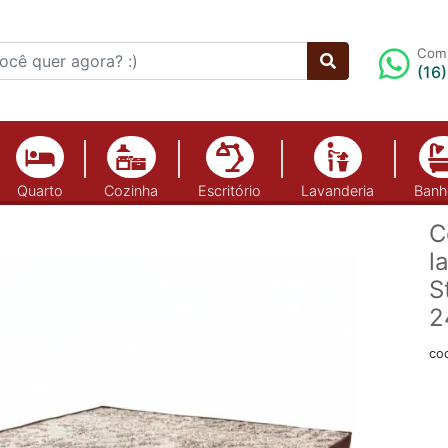
Comp
(16
Quarto
Cozinha
Escritório
Lavanderia
Banh
C
l
S
2
co