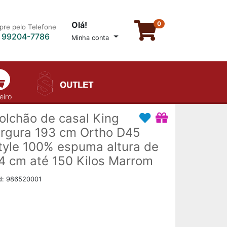
Olá!
0
re pelo Telefone
) 99204-7786
Minha conta
eiro
olchão de casal King
argura 193 cm Ortho D45
tyle 100% espuma altura de
4 cm até 150 Kilos Marrom
d: 986520001