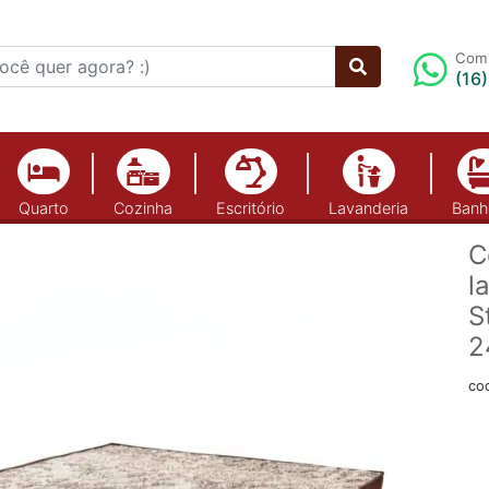
Comp
(16
Quarto
Cozinha
Escritório
Lavanderia
Banh
C
l
S
2
co