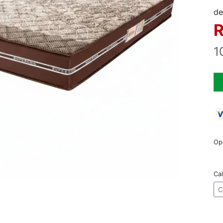
de
R
1
Op
Cal
C