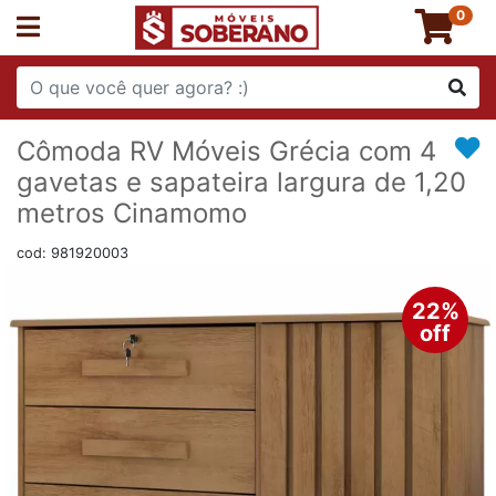
0
Cômoda RV Móveis Grécia com 4
gavetas e sapateira largura de 1,20
metros Cinamomo
cod: 981920003
22%
off