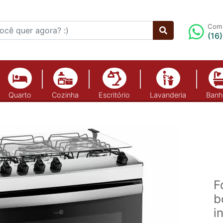
Comp
(16
Quarto
Cozinha
Escritório
Lavanderia
Banh
F
b
i