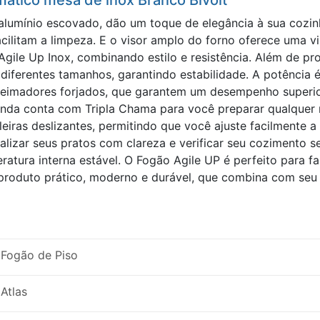
mático mesa de inox Branco Bivolt
lumínio escovado, dão um toque de elegância à sua cozin
acilitam a limpeza. E o visor amplo do forno oferece uma v
gile Up Inox, combinando estilo e resistência. Além de pr
diferentes tamanhos, garantindo estabilidade. A potência é
queimadores forjados, que garantem um desempenho superior
nda conta com Tripla Chama para você preparar qualquer r
leiras deslizantes, permitindo que você ajuste facilmente 
izar seus pratos com clareza e verificar seu cozimento se
tura interna estável. O Fogão Agile UP é perfeito para f
roduto prático, moderno e durável, que combina com seu di
Fogão de Piso
Atlas