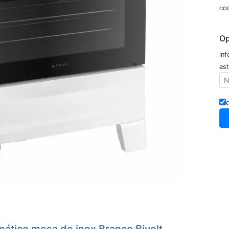
co
Op
in
est