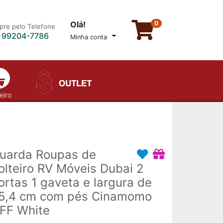
Olá!
0
re pelo Telefone
) 99204-7786
Minha conta
eiro
uarda Roupas de
olteiro RV Móveis Dubai 2
ortas 1 gaveta e largura de
5,4 cm com pés Cinamomo
FF White