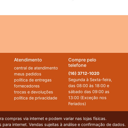
Atendimento
Compre pelo
telefone
central de atendimento
(16) 3712-1020
meus pedidos
Segunda à Sexta-feira,
política de entregas
das 08:00 às 18:00 e
fornecedores
sábado das 09:00 as
trocas e devoluções
13:00 (Exceção nos
política de privacidade
Feriados)
 compras via internet e podem variar nas lojas físicas.
 para internet. Vendas sujeitas à análise e confirmação de dados.