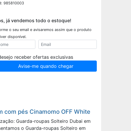
d: 985810003
s, já vendemos todo o estoque!
forme o seu email e avisaremos assim que o produto
iver disponível.
desejo receber ofertas exclusivas
Avise-me quando chegar
4 cm com pés Cinamomo OFF White
ização: Guarda-roupas Solteiro Dubai em
esentamos o Guarda-roupas Solteiro em