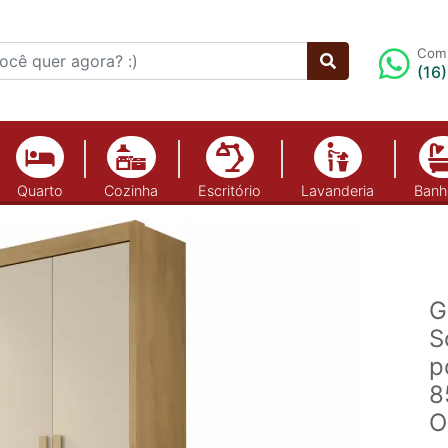
Comp
(16
Quarto
Cozinha
Escritório
Lavanderia
Banh
G
S
p
8
O