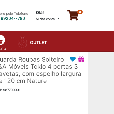
Olá!
0
re pelo Telefone
) 99204-7786
Minha conta
eiro
uarda Roupas Solteiro
&A Móveis Tokio 4 portas 3
avetas, com espelho largura
e 120 cm Nature
d: 987700001