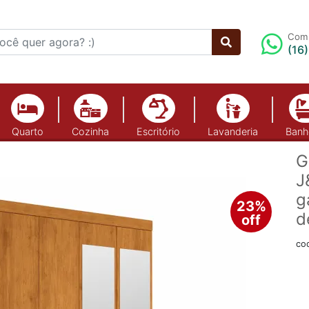
Comp
(16
Quarto
Cozinha
Escritório
Lavanderia
Banh
G
J
g
23%
d
off
co