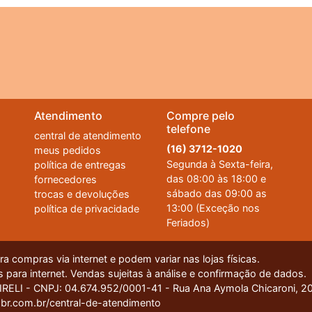
Atendimento
Compre pelo
telefone
central de atendimento
(16) 3712-1020
meus pedidos
Segunda à Sexta-feira,
política de entregas
das 08:00 às 18:00 e
fornecedores
sábado das 09:00 as
trocas e devoluções
13:00 (Exceção nos
política de privacidade
Feriados)
 compras via internet e podem variar nas lojas físicas.
 para internet. Vendas sujeitas à análise e confirmação de dados.
I - CNPJ: 04.674.952/0001-41 - Rua Ana Aymola Chicaroni, 200
ue você tenha a melhor experiência de compra. Se quiser saber mais, basta acessar 
br.com.br/central-de-atendimento