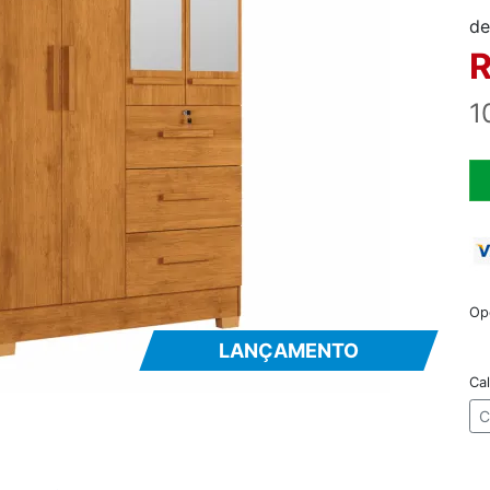
de
R
1
Op
LANÇAMENTO
Cal
C