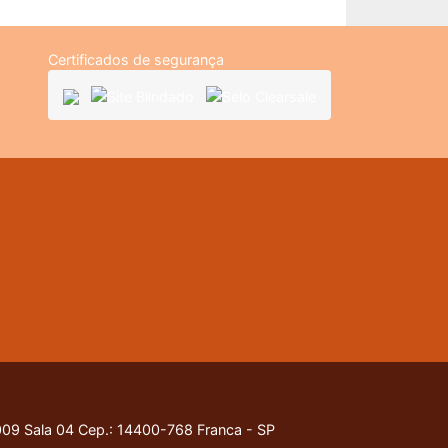
Certificados de segurança
9 Sala 04 Cep.: 14400-768 Franca - SP
nossa
Política de Privacidade
.
Entendido