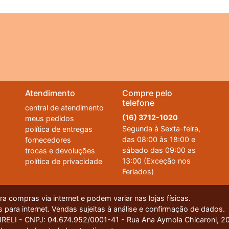
Atendimento
Compre pelo
telefone
central de atendimento
(16) 3712-1020
meus pedidos
Segunda à Sexta-feira,
política de entregas
das 08:00 às 18:00 e
fornecedores
sábado das 09:00 as
trocas e devoluções
13:00 (Exceção nos
política de privacidade
Feriados)
 compras via internet e podem variar nas lojas físicas.
 para internet. Vendas sujeitas à análise e confirmação de dados.
I - CNPJ: 04.674.952/0001-41 - Rua Ana Aymola Chicaroni, 200
ue você tenha a melhor experiência de compra. Se quiser saber mais, basta acessar 