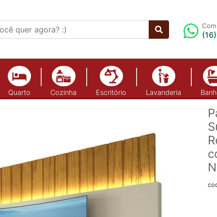
Comp
(16
Quarto
Cozinha
Escritório
Lavanderia
Banh
P
S
R
c
N
co