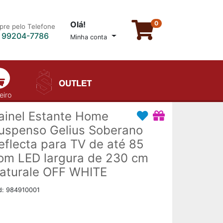
Olá!
0
re pelo Telefone
) 99204-7786
Minha conta
eiro
ainel Estante Home
uspenso Gelius Soberano
eflecta para TV de até 85
om LED largura de 230 cm
aturale OFF WHITE
d: 984910001