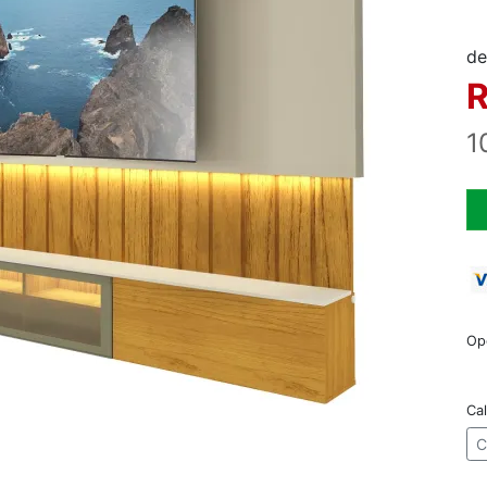
de
R
1
Op
Cal
C