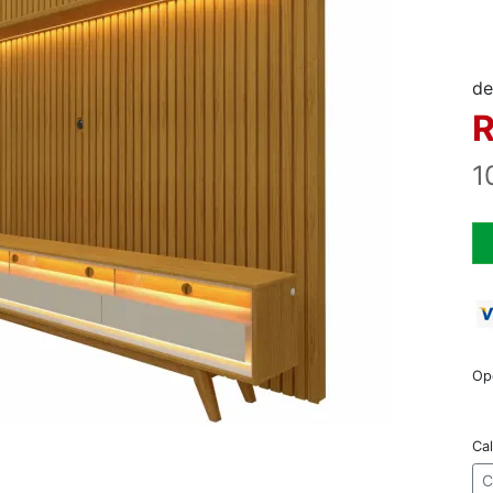
de
R
1
Op
Cal
C