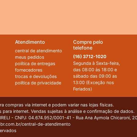
Atendimento
Compre pelo
telefone
central de atendimento
(16) 3712-1020
meus pedidos
Segunda à Sexta-feira,
política de entregas
das 08:00 às 18:00 e
fornecedores
sábado das 09:00 as
trocas e devoluções
13:00 (Exceção nos
política de privacidade
Feriados)
 compras via internet e podem variar nas lojas físicas.
 para internet. Vendas sujeitas à análise e confirmação de dados.
I - CNPJ: 04.674.952/0001-41 - Rua Ana Aymola Chicaroni, 200
ue você tenha a melhor experiência de compra. Se quiser saber mais, basta acessar 
br.com.br/central-de-atendimento
servados