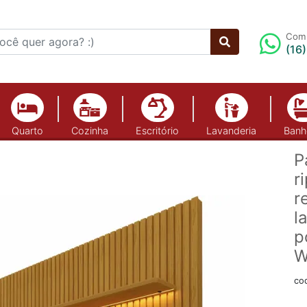
Comp
(16
Quarto
Cozinha
Escritório
Lavanderia
Banh
P
r
r
l
p
W
co