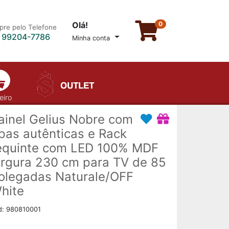
Olá!
0
re pelo Telefone
) 99204-7786
Minha conta
eiro
ainel Gelius Nobre com
ipas autênticas e Rack
equinte com LED 100% MDF
argura 230 cm para TV de 85
olegadas Naturale/OFF
hite
d: 980810001