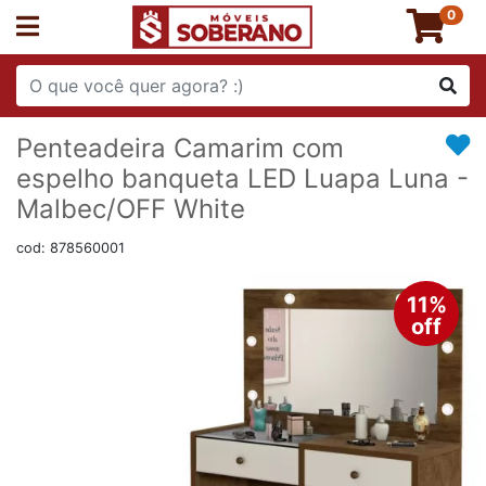
0
Penteadeira Camarim com
espelho banqueta LED Luapa Luna -
Malbec/OFF White
cod: 878560001
11%
off