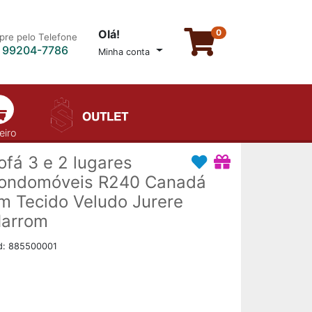
Olá!
0
re pelo Telefone
) 99204-7786
Minha conta
eiro
ofá 3 e 2 lugares
ondomóveis R240 Canadá
m Tecido Veludo Jurere
arrom
d: 885500001