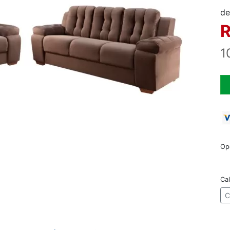
de
R
1
Op
Cal
C