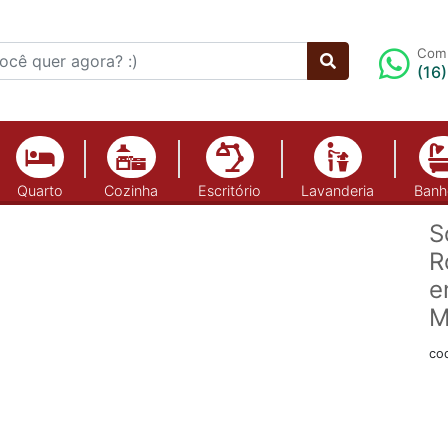
Comp
(16
Quarto
Cozinha
Escritório
Lavanderia
Banh
S
R
e
M
co