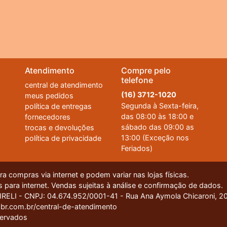
Atendimento
Compre pelo
telefone
central de atendimento
(16) 3712-1020
meus pedidos
Segunda à Sexta-feira,
política de entregas
das 08:00 às 18:00 e
fornecedores
sábado das 09:00 as
trocas e devoluções
13:00 (Exceção nos
política de privacidade
Feriados)
 compras via internet e podem variar nas lojas físicas.
 para internet. Vendas sujeitas à análise e confirmação de dados.
I - CNPJ: 04.674.952/0001-41 - Rua Ana Aymola Chicaroni, 200
ue você tenha a melhor experiência de compra. Se quiser saber mais, basta acessar 
br.com.br/central-de-atendimento
servados