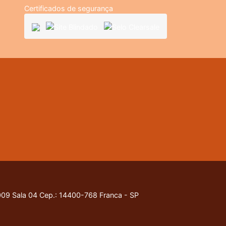
Certificados de segurança
9 Sala 04 Cep.: 14400-768 Franca - SP
nossa
Política de Privacidade
.
Entendido