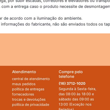
ega, por subir escadas, corredores e elevadores ou transp
s com a entrega caso o produto necessite de desmontagem
ar de acordo com a iluminação do ambiente.
 informações do fabricante, não são enviados todos os tap
Atendimento
Compre pelo
telefone
central de atendimento
(16) 3712-1020
meus pedidos
Segunda à Sexta-feira,
política de entregas
das 08:00 às 18:00 e
fornecedores
sábado das 09:00 as
trocas e devoluções
13:00 (Exceção nos
política de privacidade
Feriados)