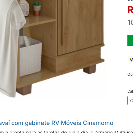
R
1
Op
Cal
C
Havaí com gabinete RV Móveis Cinamomo
e pronta para as tarefas do dia a dia, o Armário Multiúso