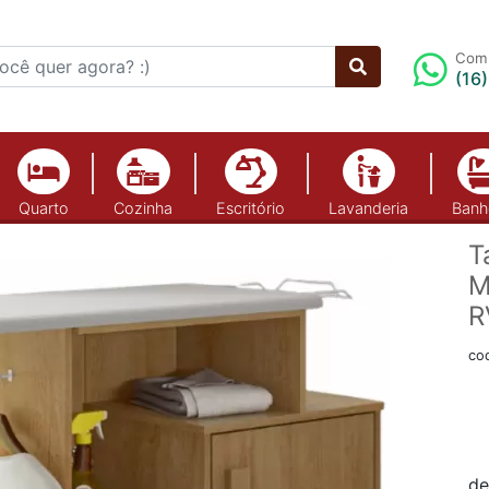
Comp
(16
Quarto
Cozinha
Escritório
Lavanderia
Banh
T
M
R
co
de