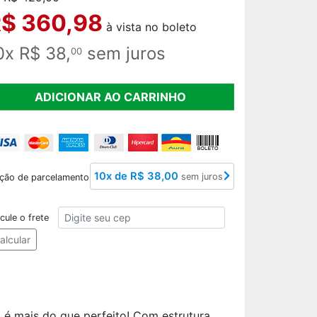
$ 360,98
à vista no boleto
0x R$ 38,
sem juros
00
ADICIONAR AO CARRINHO
10x de R$ 38,00
sem juros
ção de parcelamento
CEP
cule o frete
alcular
 é mais do que perfeito! Com estrutura