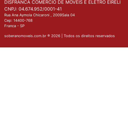
DISFRANCA COMERCIO DE MOVEIS E ELETRO EIRELI
CNPJ: 04.674.952/0001-41
Rua Ana Aymola Chicaroni , 2009Sala 04
Cep:
14400-768
Franca
-
SP
soberanomoveis.com.br ® 2026 | Todos os direitos reservados
Nossa plataforma utiliza cookies para garantir que
você tenha a melhor experiência de compra. Se
Entendido
quiser saber mais, basta acessar nossa
Política de
Privacidade
.